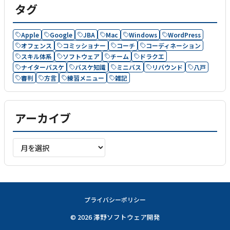
タグ
Apple
Google
JBA
Mac
Windows
WordPress
オフェンス
コミッショナー
コーチ
コーディネーション
スキル体系
ソフトウェア
チーム
ドラクエ
ナイターバスケ
バスケ知識
ミニバス
リバウンド
八戸
審判
方言
練習メニュー
雑記
アーカイブ
ア
ー
カ
イ
ブ
プライバシーポリシー
© 2026 澤野ソフトウェア開発