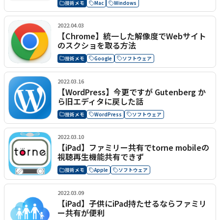
技術メモ
Mac
Windows
2022.04.03
【Chrome】統一した解像度でWebサイト
のスクショを取る方法
技術メモ
Google
ソフトウェア
2022.03.16
【WordPress】今更ですが Gutenberg か
ら旧エディタに戻した話
技術メモ
WordPress
ソフトウェア
2022.03.10
【iPad】ファミリー共有でtorne mobileの
視聴再生機能共有できず
技術メモ
Apple
ソフトウェア
2022.03.09
【iPad】子供にiPad持たせるならファミリ
ー共有が便利