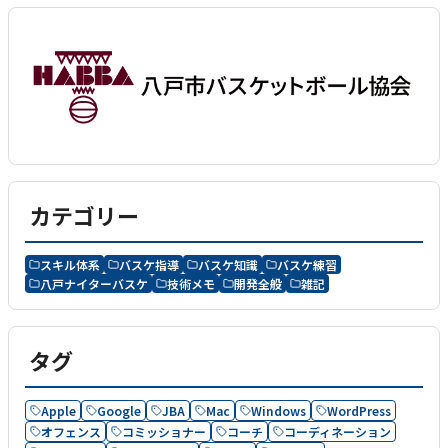
カテゴリー
スキル体系
バスケ指導
バスケ知識
バスケ練習
八戸ナイターバスケ
技術メモ
開発全般
雑記
タグ
Apple
Google
JBA
Mac
Windows
WordPress
オフェンス
コミッショナー
コーチ
コーディネーション