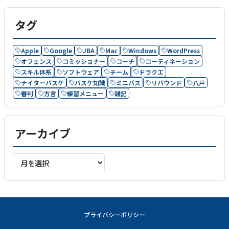
タグ
Apple
Google
JBA
Mac
Windows
WordPress
オフェンス
コミッショナー
コーチ
コーディネーション
スキル体系
ソフトウェア
チーム
ドラクエ
ナイターバスケ
バスケ知識
ミニバス
リバウンド
八戸
審判
方言
練習メニュー
雑記
アーカイブ
ア
ー
カ
イ
ブ
プライバシーポリシー