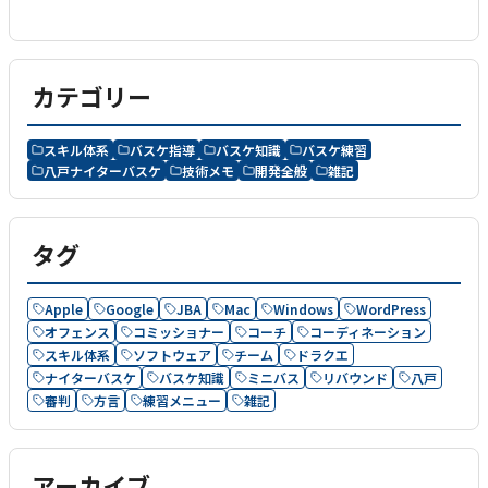
カテゴリー
スキル体系
バスケ指導
バスケ知識
バスケ練習
八戸ナイターバスケ
技術メモ
開発全般
雑記
タグ
Apple
Google
JBA
Mac
Windows
WordPress
オフェンス
コミッショナー
コーチ
コーディネーション
スキル体系
ソフトウェア
チーム
ドラクエ
ナイターバスケ
バスケ知識
ミニバス
リバウンド
八戸
審判
方言
練習メニュー
雑記
アーカイブ