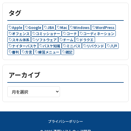
タグ
Apple
Google
JBA
Mac
Windows
WordPress
オフェンス
コミッショナー
コーチ
コーディネーション
スキル体系
ソフトウェア
チーム
ドラクエ
ナイターバスケ
バスケ知識
ミニバス
リバウンド
八戸
審判
方言
練習メニュー
雑記
アーカイブ
ア
ー
カ
イ
ブ
プライバシーポリシー