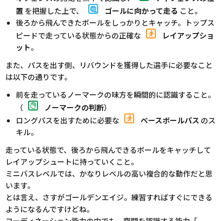
置
を把握した上で、
ゴールに向かって走る
こと。
後ろから飛んできたボールをしっかりとキャッチ。トップス
ピードで走っている状態からの正確な
レイアップショ
ット
。
また、パスを出す側、リバウンドを獲得した選手に必要なこと
は以下の通りです。
前を走っているノーマークの味方を瞬間的に認識すること。
（
ノーマークの判断
）
ロングパスを出すために必要な
ベースボールパス
のス
キル。
走っている状態で、後ろから飛んできるボールをキャッチして
レイアップシュートに持っていくこと。
ミニバスレベルでは、かなりレベルの高い複合的な動作だと思
います。
とは言え、さすがゴールデンエイジ。練習すればすぐにできる
ようになるんですけどね。
コーディネーション能力の中でも、空間を認識する能力「