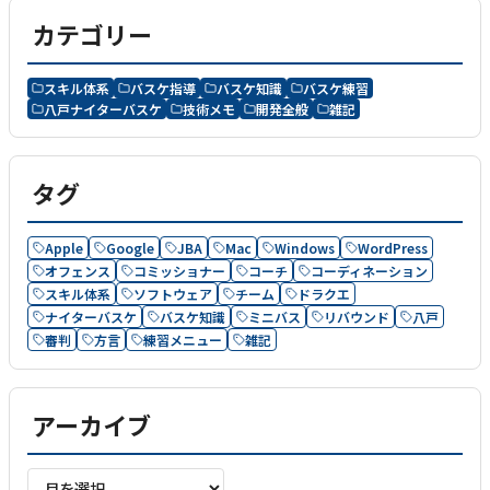
カテゴリー
スキル体系
バスケ指導
バスケ知識
バスケ練習
八戸ナイターバスケ
技術メモ
開発全般
雑記
タグ
Apple
Google
JBA
Mac
Windows
WordPress
オフェンス
コミッショナー
コーチ
コーディネーション
スキル体系
ソフトウェア
チーム
ドラクエ
ナイターバスケ
バスケ知識
ミニバス
リバウンド
八戸
審判
方言
練習メニュー
雑記
アーカイブ
ア