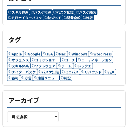
スキル体系
バスケ指導
バスケ知識
バスケ練習
八戸ナイターバスケ
技術メモ
開発全般
雑記
タグ
Apple
Google
JBA
Mac
Windows
WordPress
オフェンス
コミッショナー
コーチ
コーディネーション
スキル体系
ソフトウェア
チーム
ドラクエ
ナイターバスケ
バスケ知識
ミニバス
リバウンド
八戸
審判
方言
練習メニュー
雑記
アーカイブ
ア
ー