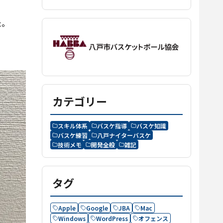
た。
カテゴリー
スキル体系
バスケ指導
バスケ知識
バスケ練習
八戸ナイターバスケ
技術メモ
開発全般
雑記
タグ
Apple
Google
JBA
Mac
Windows
WordPress
オフェンス