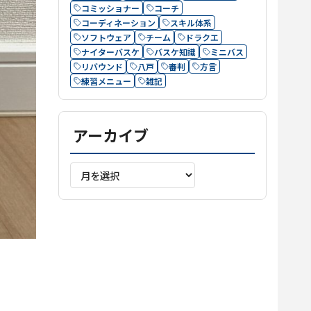
コミッショナー
コーチ
コーディネーション
スキル体系
ソフトウェア
チーム
ドラクエ
ナイターバスケ
バスケ知識
ミニバス
リバウンド
八戸
審判
方言
練習メニュー
雑記
アーカイブ
ア
ー
カ
イ
ブ