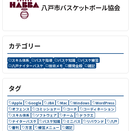
カテゴリー
スキル体系
バスケ指導
バスケ知識
バスケ練習
八戸ナイターバスケ
技術メモ
開発全般
雑記
タグ
Apple
Google
JBA
Mac
Windows
WordPress
オフェンス
コミッショナー
コーチ
コーディネーション
スキル体系
ソフトウェア
チーム
ドラクエ
ナイターバスケ
バスケ知識
ミニバス
リバウンド
八戸
審判
方言
練習メニュー
雑記