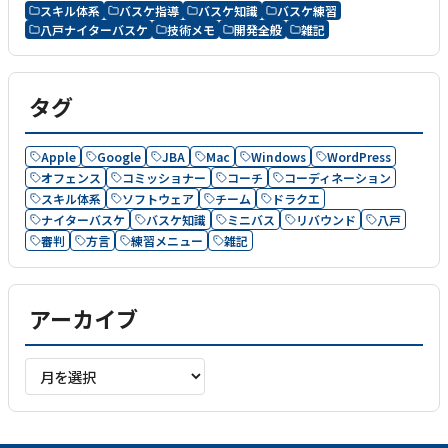
スキル体系
バスケ指導
バスケ知識
バスケ練習
八戸ナイターバスケ
技術メモ
開発全般
雑記
タグ
Apple
Google
JBA
Mac
Windows
WordPress
オフェンス
コミッショナー
コーチ
コーディネーション
スキル体系
ソフトウェア
チーム
ドラクエ
ナイターバスケ
バスケ知識
ミニバス
リバウンド
八戸
審判
方言
練習メニュー
雑記
アーカイブ
ア
ー
カ
イ