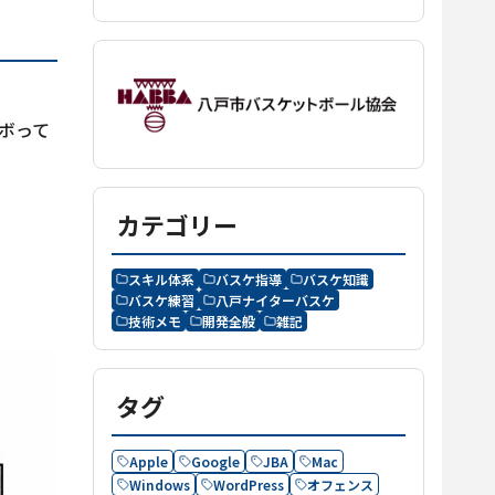
ボって
カテゴリー
スキル体系
バスケ指導
バスケ知識
バスケ練習
八戸ナイターバスケ
技術メモ
開発全般
雑記
タグ
Apple
Google
JBA
Mac
Windows
WordPress
オフェンス